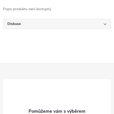
Popis produktu není dostupný
Diskuse
Z
á
p
a