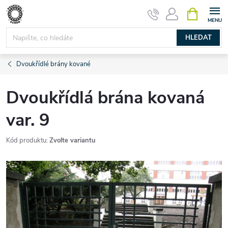
Přejít
NÁKUPNÍ
KOŠÍK
na
obsah
HLEDAT
Dvoukřídlé brány kované
Dvoukřídlá brána kovaná
var. 9
Kód produktu:
Zvolte variantu