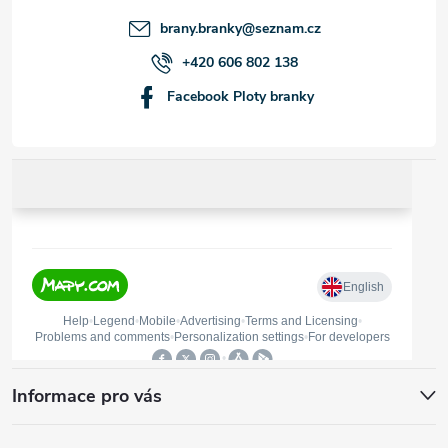
t
brany.branky
@
seznam.cz
í
+420 606 802 138
Facebook Ploty branky
Informace pro vás