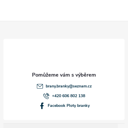
Z
á
p
a
t
brany.branky
@
seznam.cz
í
+420 606 802 138
Facebook Ploty branky