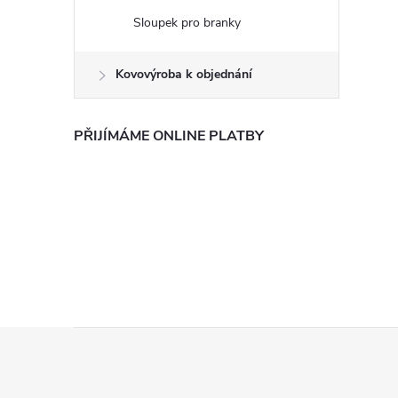
Sloupek pro branky
Kovovýroba k objednání
PŘIJÍMÁME ONLINE PLATBY
Z
á