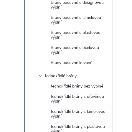
Brány posuvné s designovou
výplní
Brány posuvné s lamelovou
výplní
Brány posuvné s plastovou
výplní
Brány posuvné s ocelovou
výplní
Brány posuvné kované
Jednokřídlé brány
Jednokřídlé brány bez výplně
Jednokřídlé brány s dřevěnou
výplní
upek s výztuží k
Plotové pole kované var. 5.1
Jednokřídlé brány s lamelovou
a přípravou na
výplní
1 Kč bez DPH
Jednokřídlé brány s plastovou
výplní