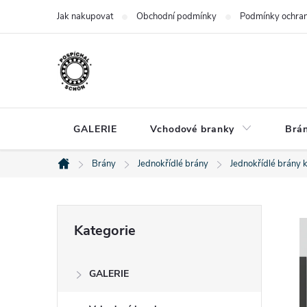
Přejít
Jak nakupovat
Obchodní podmínky
Podmínky ochran
na
obsah
GALERIE
Vchodové branky
Brá
Brány
Jednokřídlé brány
Jednokřídlé brány 
Domů
P
Přeskočit
Kategorie
kategorie
o
GALERIE
s