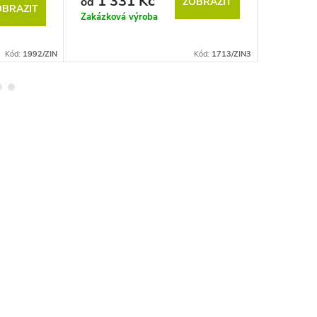
1 331 Kč
1 6
od
od
ZOBRAZIT
OBRAZIT
Zakázková výroba
Zakázkov
Kód:
1992/ZIN
Kód:
1713/ZIN3