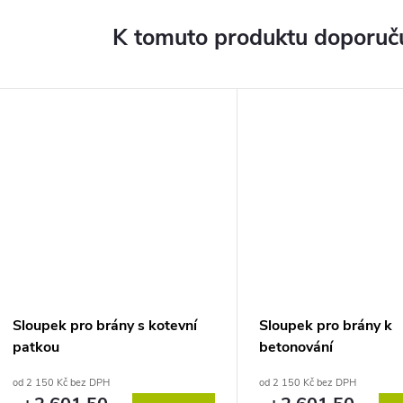
K tomuto produktu doporuču
Sloupek pro brány s kotevní
Sloupek pro brány k
patkou
betonování
od 2 150 Kč bez DPH
od 2 150 Kč bez DPH