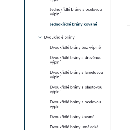
1,21 Kč
ZOBRAZIT
ZOBRAZIT
roba
Zakázková výroba
Jednokřídlé brány s ocelovou
výplní
Kód:
1725/ZIN
Kód:
1782/ZIN
Jednokřídlé brány kované
Dvoukřídlé brány
Dvoukřídlé brány bez výplně
Dvoukřídlé brány s dřevěnou
výplní
Dvoukřídlé brány s lamelovou
výplní
Dvoukřídlé brány s plastovou
výplní
Dvoukřídlé brány s ocelovou
výplní
Dvoukřídlé brány kované
Dvoukřídlé brány umělecké