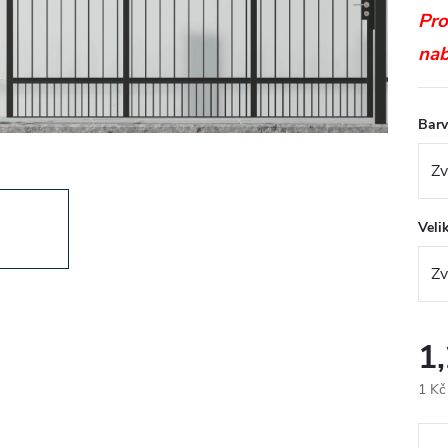
Pro
nab
Barv
Veli
1
1 Kč
Měr
cena