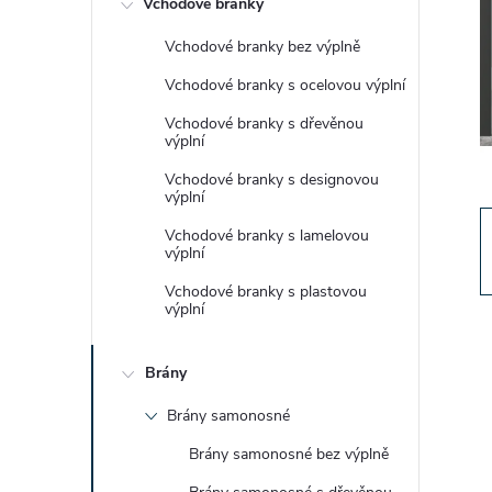
Vchodové branky
t
Vchodové branky bez výplně
r
Vchodové branky s ocelovou výplní
a
Vchodové branky s dřevěnou
výplní
n
Vchodové branky s designovou
výplní
n
Vchodové branky s lamelovou
výplní
í
Vchodové branky s plastovou
výplní
p
Brány
a
Brány samonosné
n
Brány samonosné bez výplně