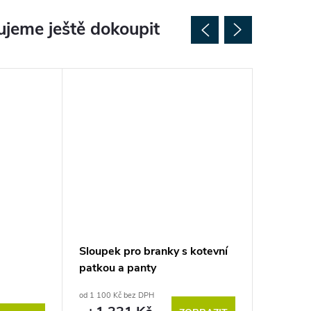
jeme ještě dokoupit
Sloupek pro branky s kotevní
Sloupek
patkou a panty
betonov
od 1 100 Kč bez DPH
od 1 400 K