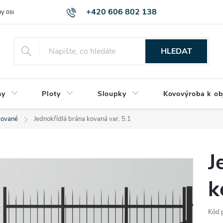
+420 606 802 138
y osobních údajů
HLEDAT
ny
Ploty
Sloupky
Kovovýroba k ob
kované
Jednokřídlá brána kovaná var. 5.1
J
k
Kód 