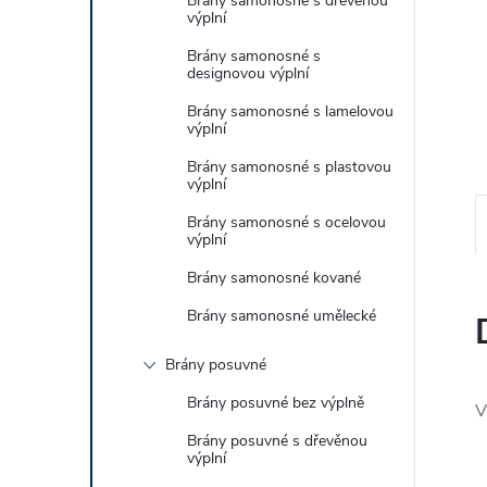
Brány samonosné s dřevěnou
e
výplní
Brány samonosné s
l
designovou výplní
Brány samonosné s lamelovou
výplní
Brány samonosné s plastovou
výplní
Brány samonosné s ocelovou
výplní
Brány samonosné kované
Brány samonosné umělecké
Brány posuvné
Brány posuvné bez výplně
V
Brány posuvné s dřevěnou
výplní