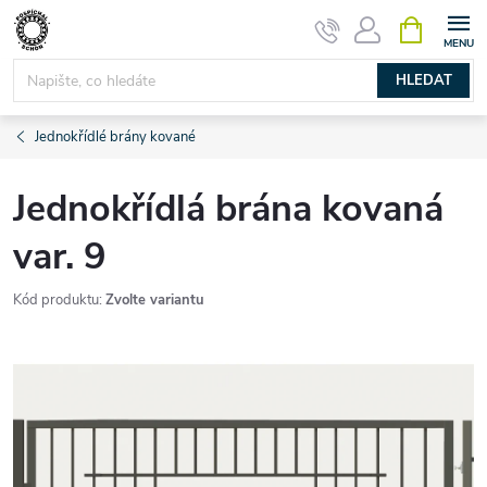
Přejít
NÁKUPNÍ
KOŠÍK
na
obsah
HLEDAT
Jednokřídlé brány kované
Jednokřídlá brána kovaná
var. 9
Kód produktu:
Zvolte variantu