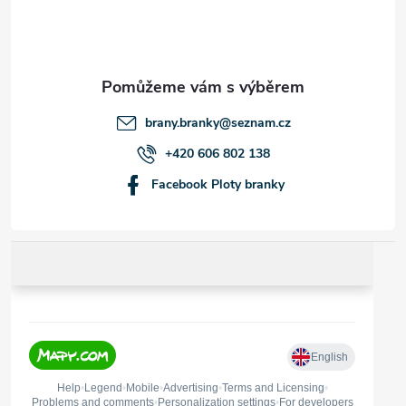
p
a
t
brany.branky
@
seznam.cz
í
+420 606 802 138
Facebook Ploty branky