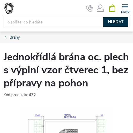
Přejít
NÁKUPNÍ
KOŠÍK
na
obsah
HLEDAT
Brány
Jednokřídlá brána oc. plech
s výplní vzor čtverec 1, bez
přípravy na pohon
Kód produktu:
432