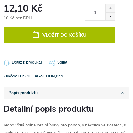
12,10 Kč
10 Kč bez DPH
Měrná
cena:
VLOŽIT DO KOŠÍKU
Dotaz k produktu
Sdílet
Značka:
POSPÍCHAL-SCHÖN,s.r.o.
Popis produktu
Detailní popis produktu
Jednokřídlá brána bez přípravy pro pohon, v několika velikostech, s
výplní oc. plech vzor čtverec 1. Lze určit variantu levé, nebo pravé