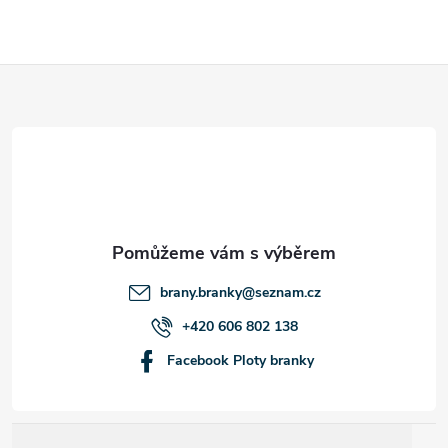
Z
á
p
a
t
brany.branky
@
seznam.cz
í
+420 606 802 138
Facebook Ploty branky