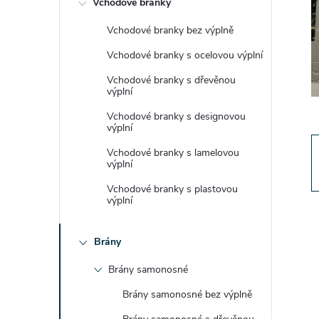
Vchodové branky
t
Vchodové branky bez výplně
r
Vchodové branky s ocelovou výplní
a
Vchodové branky s dřevěnou
výplní
n
Vchodové branky s designovou
výplní
n
Vchodové branky s lamelovou
výplní
í
Vchodové branky s plastovou
výplní
p
Brány
a
Brány samonosné
n
Brány samonosné bez výplně