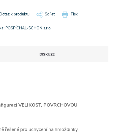
Dotaz k produktu
Sdílet
Tisk
ka:
POSPÍCHAL-SCHÖN,s.r.o.
DISKUZE
 konfiguraci VELIKOST, POVRCHOVOU
čně řešené pro uchycení na hmoždinky,