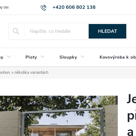
+420 606 802 138
y osobních údajů
HLEDAT
ny
Ploty
Sloupky
Kovovýroba k ob
pohon, v několika variantách
J
p
a