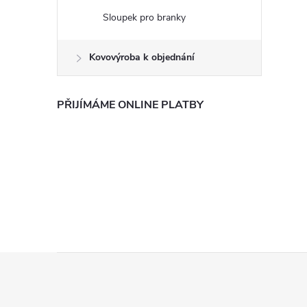
Sloupek pro branky
Kovovýroba k objednání
PŘIJÍMÁME ONLINE PLATBY
Z
á