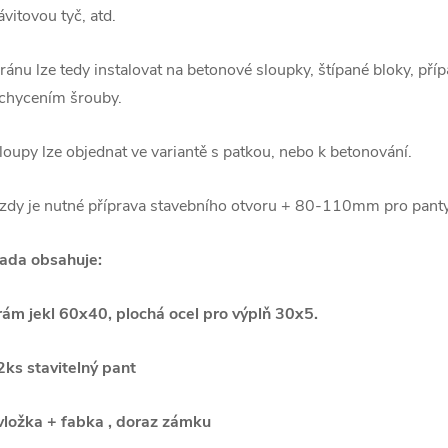
ávitovou tyč, atd.
ránu lze tedy instalovat na betonové sloupky, štípané bloky, př
chycením šrouby.
loupy lze objednat ve variantě s patkou, nebo k betonování.
zdy je nutné příprava stavebního otvoru + 80-110mm pro panty
ada obsahuje:
rám jekl 60x40, plochá ocel pro výplň 30x5.
2ks stavitelný pant
vložka + fabka , doraz zámku