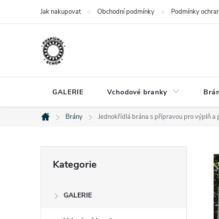
Přejít
Jak nakupovat
Obchodní podmínky
Podmínky ochran
na
obsah
GALERIE
Vchodové branky
Brá
Brány
Jednokřídlá brána s přípravou pro výplň a 
Domů
P
Přeskočit
Kategorie
kategorie
o
GALERIE
s