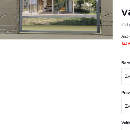
v
Kód 
Jedn
také
Bar
Prov
Veli