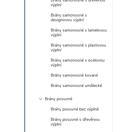
Brány samonosné s dřevěnou
e
výplní
Brány samonosné s
l
designovou výplní
Brány samonosné s lamelovou
výplní
Brány samonosné s plastovou
výplní
Brány samonosné s ocelovou
výplní
Brány samonosné kované
Brány samonosné umělecké
Brány posuvné
Brány posuvné bez výplně
Brány posuvné s dřevěnou
výplní