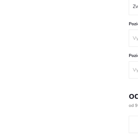
Pozi
Pozi
o
od
9
Měr
cena