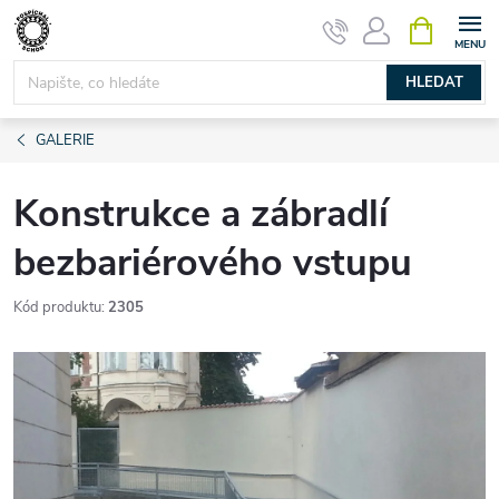
Přejít
NÁKUPNÍ
KOŠÍK
na
obsah
HLEDAT
GALERIE
Konstrukce a zábradlí
bezbariérového vstupu
Kód produktu:
2305