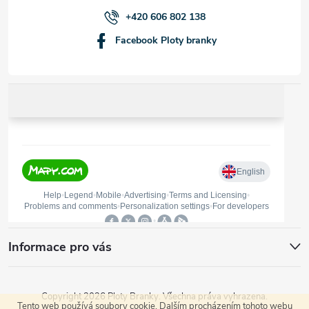
í
+420 606 802 138
Facebook Ploty branky
Informace pro vás
Copyright 2026
Ploty Branky
. Všechna práva vyhrazena.
Tento web používá soubory cookie. Dalším procházením tohoto webu