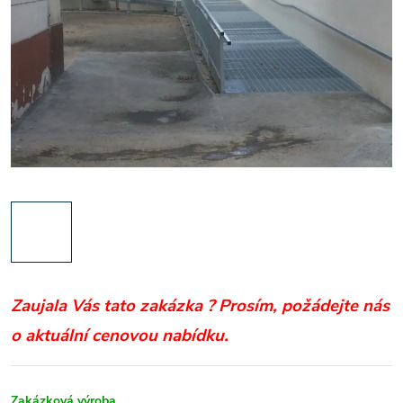
Zaujala Vás tato zakázka ?
Prosím, požádejte nás
o aktuální cenovou nabídku.
Zakázková výroba