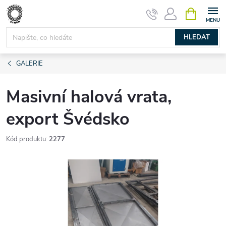
Přejít
NÁKUPNÍ
KOŠÍK
na
obsah
HLEDAT
GALERIE
Masivní halová vrata,
export Švédsko
Kód produktu:
2277