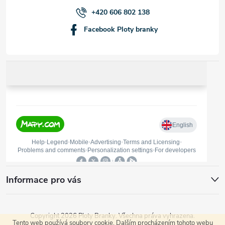
í
+420 606 802 138
Facebook Ploty branky
Informace pro vás
Copyright 2026
Ploty Branky
. Všechna práva vyhrazena.
Tento web používá soubory cookie. Dalším procházením tohoto webu