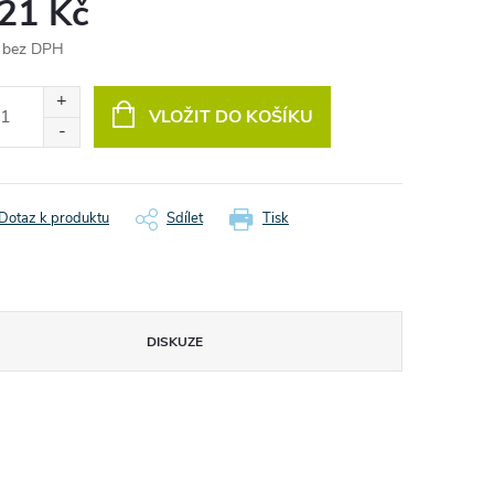
,21 Kč
 bez DPH
ná
:
VLOŽIT DO KOŠÍKU
Dotaz k produktu
Sdílet
Tisk
DISKUZE