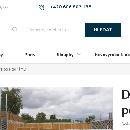
+420 606 802 138
y osobních údajů
HLEDAT
ny
Ploty
Sloupky
Kovovýroba k ob
vé pole do rámu
D
p
Kód 