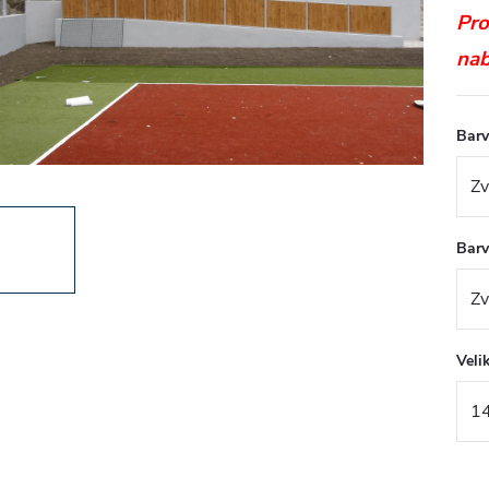
Pro
nab
Barv
Barv
Veli