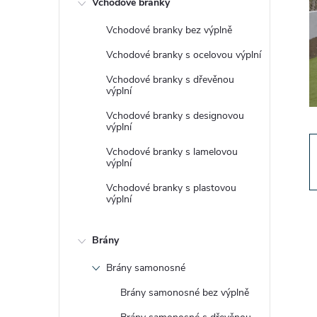
Vchodové branky
t
Vchodové branky bez výplně
r
Vchodové branky s ocelovou výplní
a
Vchodové branky s dřevěnou
výplní
n
Vchodové branky s designovou
výplní
n
Vchodové branky s lamelovou
výplní
í
Vchodové branky s plastovou
výplní
p
Brány
a
Brány samonosné
n
Brány samonosné bez výplně