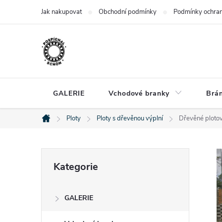
Přejít
Jak nakupovat
Obchodní podmínky
Podmínky ochran
na
obsah
GALERIE
Vchodové branky
Brá
Ploty
Ploty s dřevěnou výplní
Dřevěné ploto
Domů
P
Přeskočit
Kategorie
kategorie
o
GALERIE
s