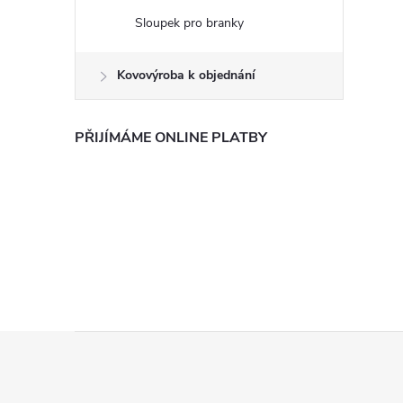
Sloupek pro branky
Kovovýroba k objednání
PŘIJÍMÁME ONLINE PLATBY
Z
á