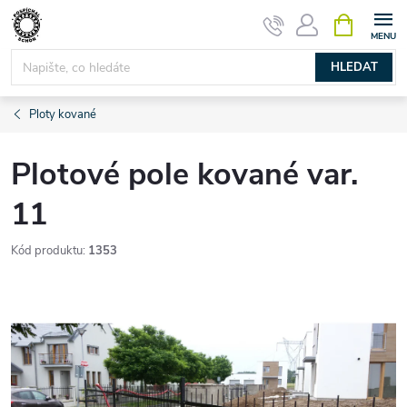
Přejít
NÁKUPNÍ
KOŠÍK
na
obsah
HLEDAT
Ploty kované
Plotové pole kované var.
11
Kód produktu:
1353