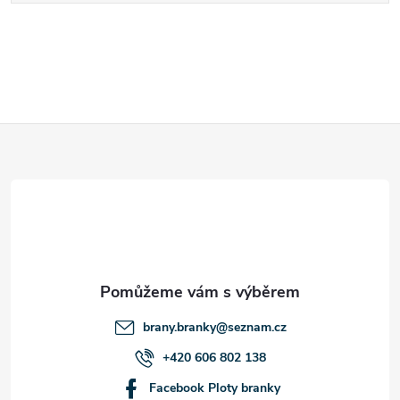
Z
á
p
a
t
brany.branky
@
seznam.cz
í
+420 606 802 138
Facebook Ploty branky