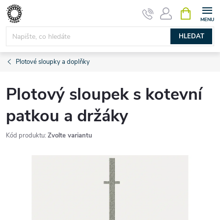
Přejít
NÁKUPNÍ
KOŠÍK
na
obsah
HLEDAT
Plotové sloupky a doplňky
Plotový sloupek s kotevní
patkou a držáky
Kód produktu:
Zvolte variantu