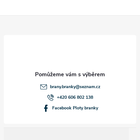
Z
á
p
a
t
brany.branky
@
seznam.cz
í
+420 606 802 138
Facebook Ploty branky