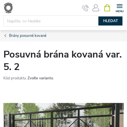
Přejít
NÁKUPNÍ
KOŠÍK
na
obsah
HLEDAT
Brány posuvné kované
Posuvná brána kovaná var.
5. 2
Kód produktu:
Zvolte variantu