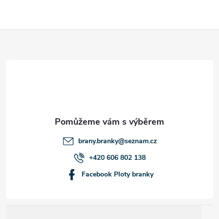
Z
á
p
a
t
brany.branky
@
seznam.cz
í
+420 606 802 138
Facebook Ploty branky