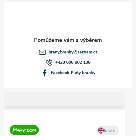
á
p
a
t
brany.branky
@
seznam.cz
í
+420 606 802 138
Facebook Ploty branky