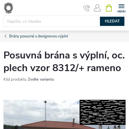
Přejít
NÁKUPNÍ
KOŠÍK
na
obsah
HLEDAT
Brány posuvné s designovou výplní
Posuvná brána s výplní, oc.
plech vzor 8312/+ rameno
Kód produktu:
Zvolte variantu