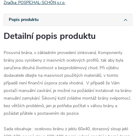
Značka:
POSPÍCHAL-SCHÖN,s.r.o.
Popis produktu
Detailní popis produktu
Posuvná brána, v základním provedení zinkovaná. Komponenty
brány jsou vyrobeny z masivních ocelových profilů, tak aby byla
zaručena dlouhá životnost a bezproblémový chod. Při výběru
dodavatele dbejte na masivnost použitých materiálů, v tomto
případě není finanční úspora zcela vhodná. V případě že Vám
postačí manuální zavírání, je možné na požádání instalovat na bránu
manuální zamykání. Šikovný kutil zvládne montáž brány svépomocí,
bez větších problémů, jen je potřeba počítat s váhou brány a
požádat přátele s postavením do pozice.
Sada obsahuje : ocelovou bránu z jeklu 60x40, dorazový sloup jekl