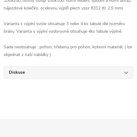
100x100, nosný sloup 100x100, horní vedení, spodní a horní doraz,
nájezdové kolečko, ocelovou výplň plech vzor 8312 (tl. 2,5 mm)
Varianta s výplní svisle obsahuje 3 nebo 4 ks tabule dle rozměru
brány. Varianta s výplní vodorovně obsahuje 4ks tabule výplně.
Sada neobsahuje : pohon, hřebeny pro pohon, kotevní materiál, ( lze
objednat z naší nabídky )
Diskuse
Z