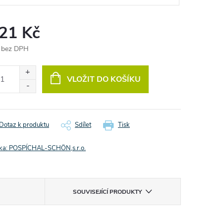
,21 Kč
 bez DPH
ná
:
VLOŽIT DO KOŠÍKU
Dotaz k produktu
Sdílet
Tisk
ka:
POSPÍCHAL-SCHÖN,s.r.o.
SOUVISEJÍCÍ PRODUKTY