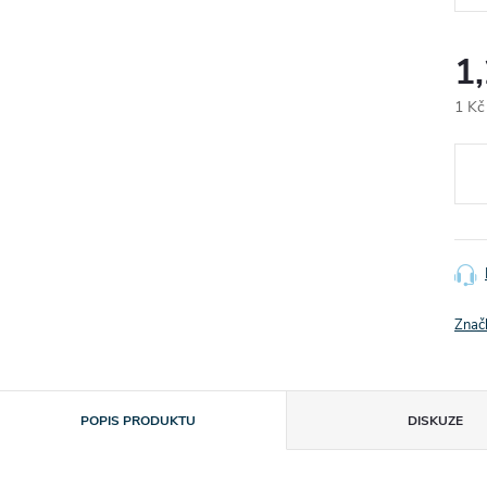
1
1 Kč
Měr
cena
Znač
POPIS PRODUKTU
DISKUZE