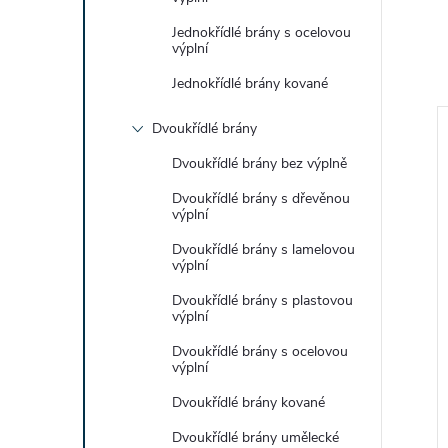
Jednokřídlé brány s ocelovou
výplní
Jednokřídlé brány kované
Dvoukřídlé brány
Dvoukřídlé brány bez výplně
Dvoukřídlé brány s dřevěnou
výplní
Dvoukřídlé brány s lamelovou
výplní
Dvoukřídlé brány s plastovou
výplní
Dvoukřídlé brány s ocelovou
výplní
 branky s kotevní
Sloupek pro branky k
anty
betonování a panty
Dvoukřídlé brány kované
 DPH
od 1 400 Kč bez DPH
Dvoukřídlé brány umělecké