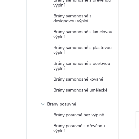
Brány samonosné s dřevěnou
e
výplní
Brány samonosné s
l
designovou výplní
Brány samonosné s lamelovou
výplní
Brány samonosné s plastovou
výplní
Brány samonosné s ocelovou
výplní
Brány samonosné kované
Brány samonosné umělecké
Brány posuvné
Brány posuvné bez výplně
Brány posuvné s dřevěnou
výplní