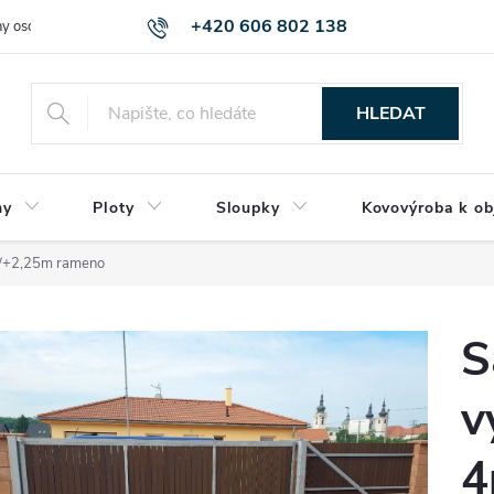
+420 606 802 138
y osobních údajů
HLEDAT
ny
Ploty
Sloupky
Kovovýroba k ob
m/+2,25m rameno
S
v
4