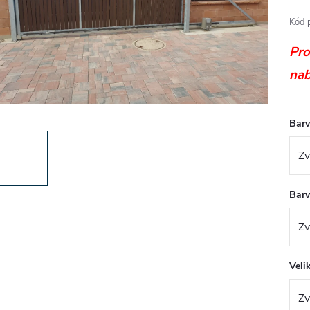
Kód 
Pro
nab
Barv
Barv
Veli