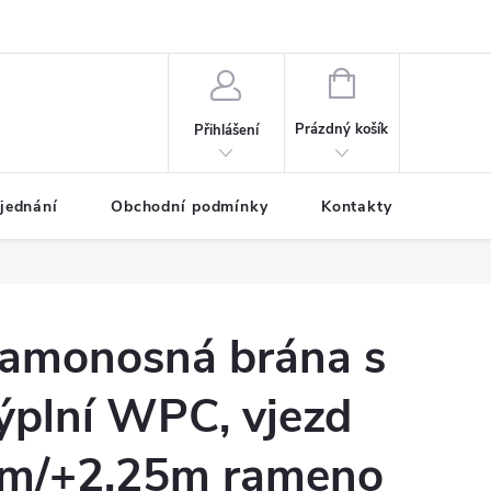
NÁKUPNÍ
KOŠÍK
Prázdný košík
Přihlášení
jednání
Obchodní podmínky
Kontakty
Galer
amonosná brána s
ýplní WPC, vjezd
m/+2,25m rameno