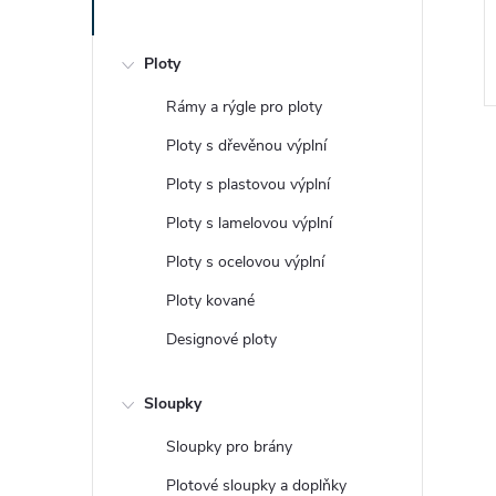
Kč
1 694 Kč
od
ZOBRAZIT
ZOBRAZIT
roba
Zakázková výroba
Ploty
Kód:
1713/ZIN3
Kód:
1719/ZIN
Rámy a rýgle pro ploty
Ploty s dřevěnou výplní
Ploty s plastovou výplní
Ploty s lamelovou výplní
Ploty s ocelovou výplní
Ploty kované
Designové ploty
Sloupky
Sloupky pro brány
Plotové sloupky a doplňky