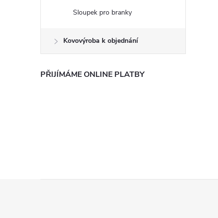
Sloupek pro branky
Kovovýroba k objednání
PŘIJÍMÁME ONLINE PLATBY
Z
á