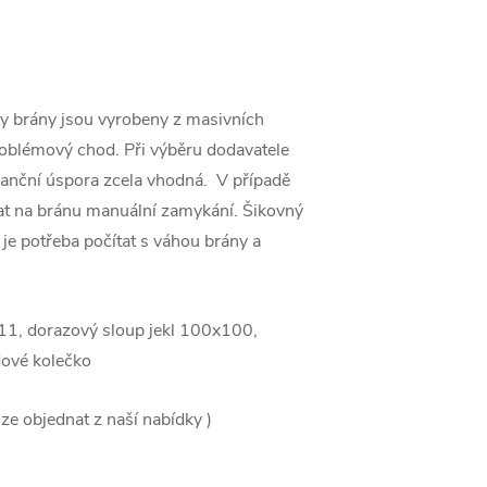
 brány jsou vyrobeny z masivních
problémový chod. Při výběru dodavatele
inanční úspora zcela vhodná. V případě
vat na bránu manuální zamykání. Šikovný
je potřeba počítat s váhou brány a
11, dorazový sloup jekl 100x100,
dové kolečko
ze objednat z naší nabídky )