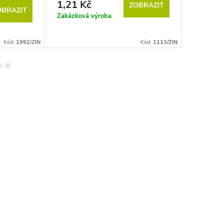
1,21 Kč
1,21 K
ZOBRAZIT
OBRAZIT
Zakázková výroba
Zakázkov
Kód:
1992/ZIN
Kód:
1113/ZIN