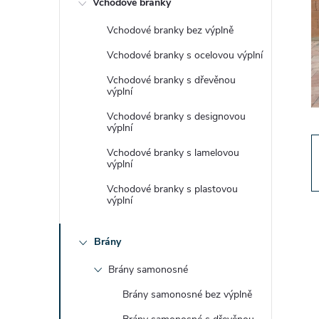
Vchodové branky
t
Vchodové branky bez výplně
r
Vchodové branky s ocelovou výplní
a
Vchodové branky s dřevěnou
výplní
n
Vchodové branky s designovou
výplní
n
Vchodové branky s lamelovou
výplní
í
Vchodové branky s plastovou
výplní
p
Brány
a
Brány samonosné
n
Brány samonosné bez výplně