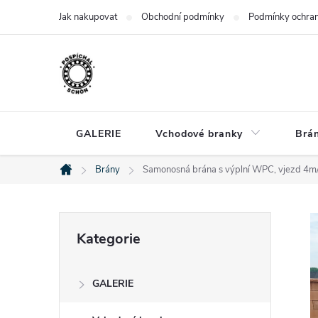
Přejít
Jak nakupovat
Obchodní podmínky
Podmínky ochran
na
obsah
GALERIE
Vchodové branky
Brá
Brány
Samonosná brána s výplní WPC, vjezd 4
Domů
P
Přeskočit
Kategorie
kategorie
o
GALERIE
s