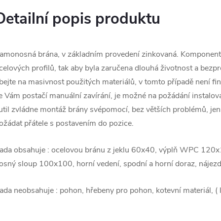
Detailní popis produktu
amonosná brána, v základním provedení zinkovaná. Komponenty
celových profilů, tak aby byla zaručena dlouhá životnost a bez
bejte na masivnost použitých materiálů, v tomto případě není f
e Vám postačí manuální zavírání, je možné na požádání instalo
util zvládne montáž brány svépomocí, bez větších problémů, jen 
ožádat přátele s postavením do pozice.
ada obsahuje : ocelovou bránu z jeklu 60x40, výplň WPC 120x
osný sloup 100x100, horní vedení, spodní a horní doraz, nájez
ada neobsahuje : pohon, hřebeny pro pohon, kotevní materiál, ( l