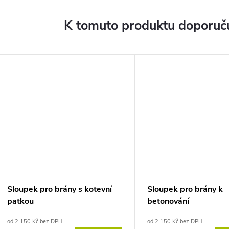
K tomuto produktu doporuču
Sloupek pro brány s kotevní
Sloupek pro brány k
patkou
betonování
od 2 150 Kč bez DPH
od 2 150 Kč bez DPH