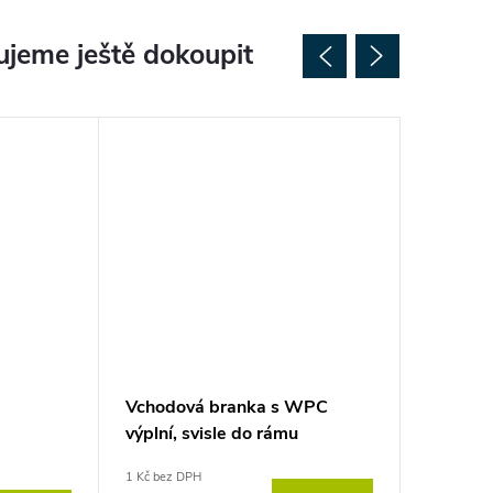
jeme ještě dokoupit
Vchodová branka s WPC
Vchodo
výplní, svisle do rámu
výplní, 
1 Kč bez DPH
1 Kč bez D