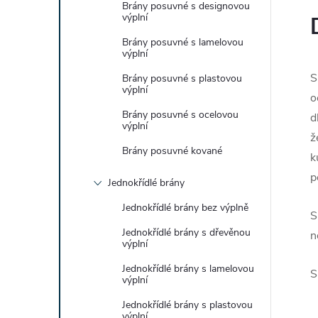
Brány posuvné s designovou
výplní
Brány posuvné s lamelovou
výplní
S
Brány posuvné s plastovou
výplní
o
Brány posuvné s ocelovou
d
výplní
ž
Brány posuvné kované
k
p
Jednokřídlé brány
Jednokřídlé brány bez výplně
S
Jednokřídlé brány s dřevěnou
n
výplní
Jednokřídlé brány s lamelovou
S
výplní
Jednokřídlé brány s plastovou
výplní