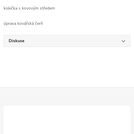
kolečka s kovovým středem
úprava kovářská čerň
Diskuse
Z
á
p