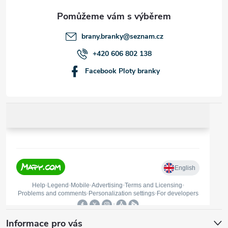
a
t
brany.branky
@
seznam.cz
í
+420 606 802 138
Facebook Ploty branky
Informace pro vás