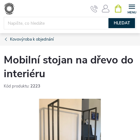
Přejít
NÁKUPNÍ
KOŠÍK
na
obsah
HLEDAT
Kovovýroba k objednání
Mobilní stojan na dřevo do
interiéru
Kód produktu:
2223