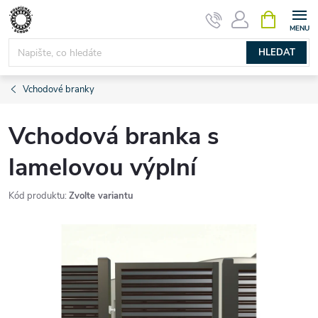
Přejít
NÁKUPNÍ
KOŠÍK
na
obsah
HLEDAT
Vchodové branky
Vchodová branka s
lamelovou výplní
Kód produktu:
Zvolte variantu