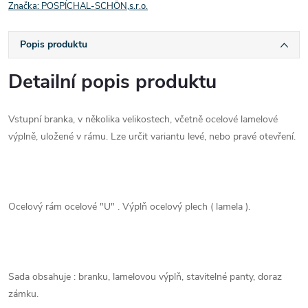
Značka:
POSPÍCHAL-SCHÖN,s.r.o.
Popis produktu
Detailní popis produktu
Vstupní branka, v několika velikostech, včetně ocelové lamelové
výplně, uložené v rámu. Lze určit variantu levé, nebo pravé otevření.
Ocelový rám ocelové "U" . Výplň ocelový plech ( lamela ).
Sada obsahuje : branku, lamelovou výplň, stavitelné panty, doraz
zámku.