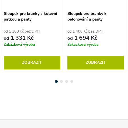
Sloupek pro branky s kotevní
Sloupek pro branky k
patkou a panty
betonování a panty
od 1 100 Kč bez DPH
od 1 400 Kč bez DPH
1 331 Kč
1 694 Kč
od
od
Zakázková výroba
Zakázková výroba
ZOBRAZIT
ZOBRAZIT
Z