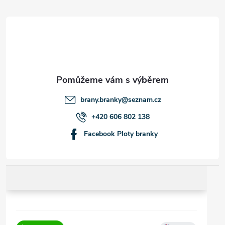
á
p
a
t
brany.branky
@
seznam.cz
í
+420 606 802 138
Facebook Ploty branky