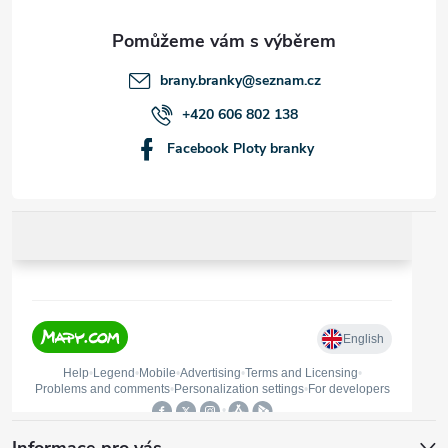
a
t
brany.branky
@
seznam.cz
í
+420 606 802 138
Facebook Ploty branky
Informace pro vás