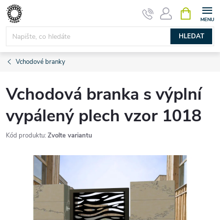
Přejít
NÁKUPNÍ
KOŠÍK
na
obsah
HLEDAT
Vchodové branky
Vchodová branka s výplní
vypálený plech vzor 1018
Kód produktu:
Zvolte variantu