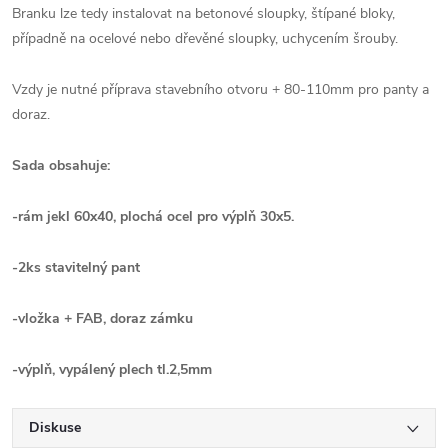
Branku lze tedy instalovat na betonové sloupky, štípané bloky,
případně na ocelové nebo dřevěné sloupky, uchycením šrouby.
Vzdy je nutné příprava stavebního otvoru + 80-110mm pro panty a
doraz.
Sada obsahuje:
-rám jekl 60x40, plochá ocel pro výplň 30x5.
-2ks stavitelný pant
-vložka + FAB, doraz zámku
-výplň, vypálený plech tl.2,5mm
Diskuse