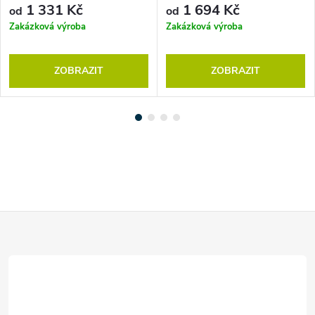
1 331 Kč
1 694 Kč
od
od
Zakázková výroba
Zakázková výroba
ZOBRAZIT
ZOBRAZIT
Z
á
p