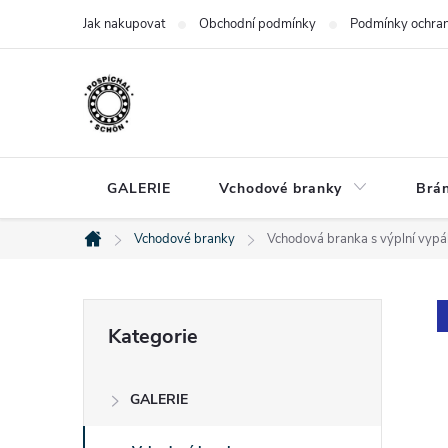
Přejít
Jak nakupovat
Obchodní podmínky
Podmínky ochran
na
obsah
GALERIE
Vchodové branky
Brá
Vchodové branky
Vchodová branka s výplní vypá
Domů
P
Přeskočit
Kategorie
kategorie
o
GALERIE
s