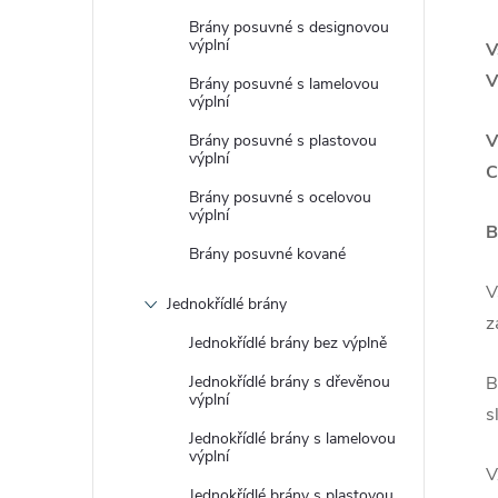
Brány posuvné s designovou
výplní
V
V
Brány posuvné s lamelovou
výplní
V
Brány posuvné s plastovou
výplní
C
Brány posuvné s ocelovou
výplní
B
Brány posuvné kované
V
Jednokřídlé brány
z
Jednokřídlé brány bez výplně
Jednokřídlé brány s dřevěnou
B
výplní
s
Jednokřídlé brány s lamelovou
výplní
V
Jednokřídlé brány s plastovou