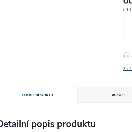
o
od
1
Měr
cena
Znač
POPIS PRODUKTU
DISKUZE
Detailní popis produktu