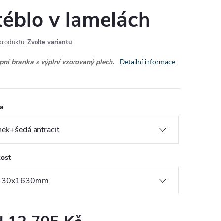
téblo v lamelách
produktu:
Zvolte variantu
pní branka s výplní vzorovaný plech.
Detailní informace
va
kost