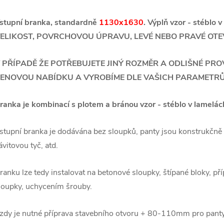
stupní branka, standardně
1130x1630
. Výplň vzor - stéblo 
ELIKOST, POVRCHOVOU ÚPRAVU, LEVÉ NEBO PRAVÉ OTE
 PŘÍPADĚ ŽE POTŘEBUJETE JINÝ ROZMĚR A ODLIŠNÉ PR
ENOVOU NABÍDKU A VYROBÍME DLE VAŠICH PARAMETRŮ
ranka je kombinací s plotem a bránou vzor - stéblo v lamelác
stupní branka je dodávána bez sloupků, panty jsou konstrukčně
ávitovou tyč, atd.
ranku lze tedy instalovat na betonové sloupky, štípané bloky, p
loupky, uchycením šrouby.
zdy je nutné příprava stavebního otvoru + 80-110mm pro panty