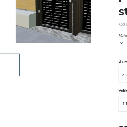
s
Kód 
Vstu
Bar
Veli