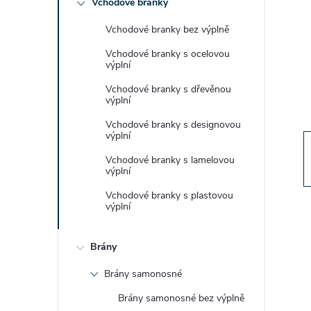
Vchodové branky
t
Vchodové branky bez výplně
r
Vchodové branky s ocelovou
výplní
a
Vchodové branky s dřevěnou
výplní
n
Vchodové branky s designovou
výplní
n
Vchodové branky s lamelovou
výplní
í
Vchodové branky s plastovou
výplní
p
Brány
a
Brány samonosné
n
Brány samonosné bez výplně