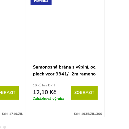
Novinka
Samonosná brána s výplní, oc.
Posuvná 
plech vzor 9341/+2m rameno
plech v
10 Kč bez DPH
10 Kč bez 
12,10 Kč
12,10
OBRAZIT
ZOBRAZIT
Zakázková výroba
Zakázkov
Kód:
1719/ZIN
Kód:
1935/ZIN/300