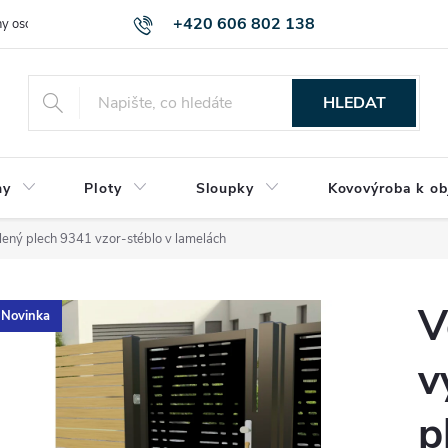
+420 606 802 138
y osobních údajů
HLEDAT
ny
Ploty
Sloupky
Kovovýroba k ob
lený plech 9341 vzor-stéblo v lamelách
V
Novinka
v
p