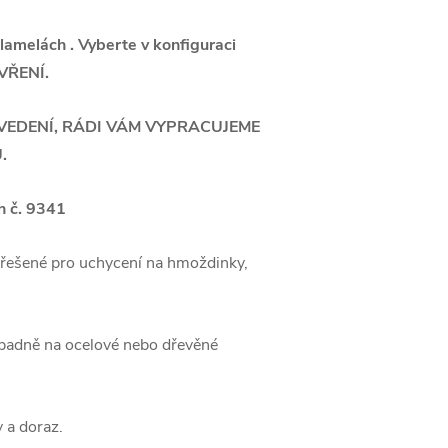
v lamelách . Vyberte v konfiguraci
VŘENÍ.
OVEDENÍ, RÁDI VÁM VYPRACUJEME
.
h č. 9341
 řešené pro uchycení na hmoždinky,
řípadně na ocelové nebo dřevěné
 a doraz.