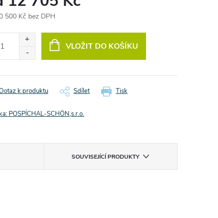
d
12 705 Kč
0 500 Kč
bez DPH
ná
:
VLOŽIT DO KOŠÍKU
Dotaz k produktu
Sdílet
Tisk
ka:
POSPÍCHAL-SCHÖN,s.r.o.
SOUVISEJÍCÍ PRODUKTY