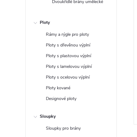
Dvoukřídlé brány umělecké
Ploty
Rámy a rýgle pro ploty
Ploty s dřevěnou výplní
Ploty s plastovou výplní
Ploty s lamelovou výplní
upek k betonování
Plotový sloupek s kotevní
Ploty s ocelovou výplní
 na držáky
patkou příprava na držáky
Ploty kované
1 Kč bez DPH
1,21 Kč
ZOBRAZIT
ZOBRAZIT
Designové ploty
roba
Zakázková výroba
Sloupky
Kód:
1734/ZIN
Kód:
1737/ZIN
Sloupky pro brány