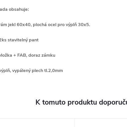
ada obsahuje:
rám jekl 60x40, plochá ocel pro výplň 30x5.
2ks stavitelný pant
vložka + FAB, doraz zámku
výplň, vypálený plech tl.2,0mm
K tomuto produktu doporuču