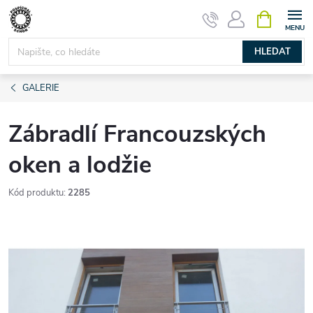
Přejít
NÁKUPNÍ
KOŠÍK
na
obsah
HLEDAT
GALERIE
Zábradlí Francouzských
oken a lodžie
Kód produktu:
2285