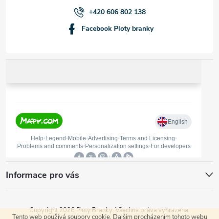
í
+420 606 802 138
Facebook Ploty branky
Informace pro vás
Copyright 2026
Ploty Branky
. Všechna práva vyhrazena.
Tento web používá soubory cookie. Dalším procházením tohoto webu