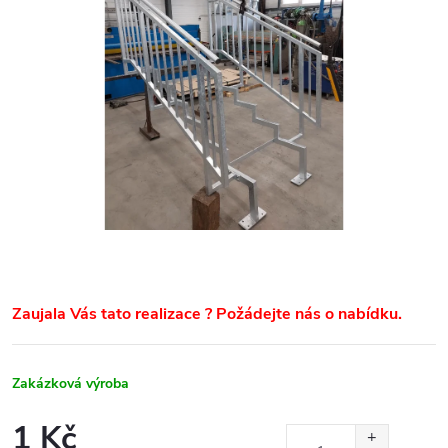
Zaujala Vás tato realizace ?
Požádejte nás o nabídku.
Zakázková výroba
1 Kč