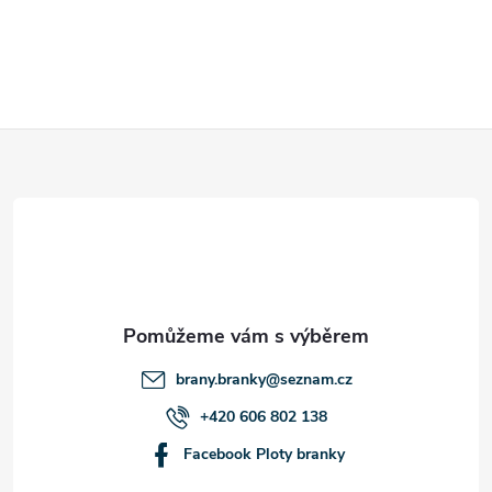
Z
á
p
a
t
brany.branky
@
seznam.cz
í
+420 606 802 138
Facebook Ploty branky