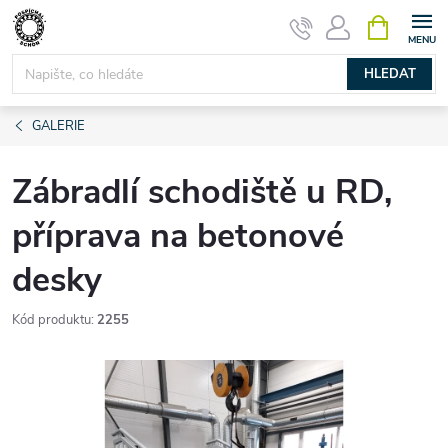
Přejít
NÁKUPNÍ
KOŠÍK
na
obsah
HLEDAT
GALERIE
Zábradlí schodiště u RD,
příprava na betonové
desky
Kód produktu:
2255