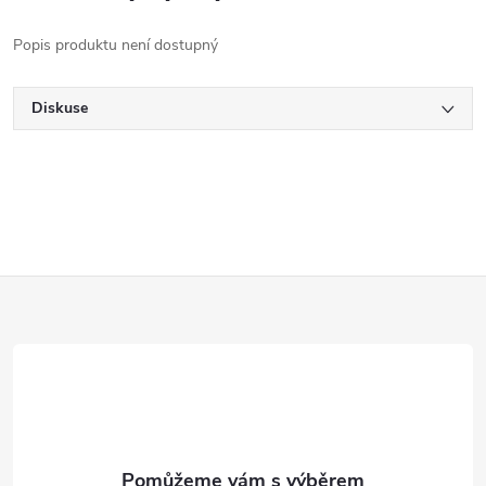
Popis produktu není dostupný
Diskuse
Z
á
p
a