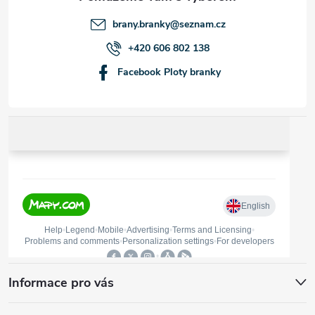
t
brany.branky
@
seznam.cz
í
+420 606 802 138
Facebook Ploty branky
Informace pro vás