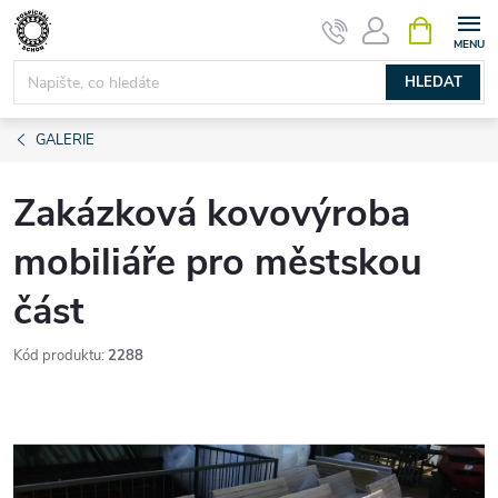
Přejít
NÁKUPNÍ
KOŠÍK
na
obsah
HLEDAT
GALERIE
Zakázková kovovýroba
mobiliáře pro městskou
část
Kód produktu:
2288